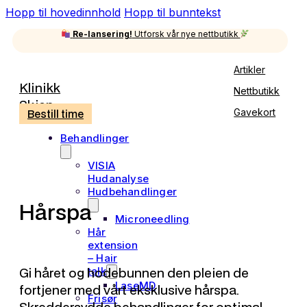
Hopp til hovedinnhold
Hopp til bunntekst
Re-lansering!
Utforsk vår nye nettbutikk
Artikler
Klinikk
Nettbutikk
Skien
Bestill time
Gavekort
Behandlinger
VISIA
Hudanalyse
Hudbehandlinger
Hårspa
Microneedling
Hår
extension
– Hair
Gi håret og hodebunnen den pleien de
talk
LaseMD
fortjener med vårt eksklusive hårspa.
Frisør
Skreddersydde behandlinger for optimal