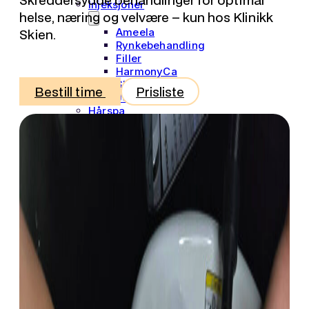
Injeksjoner
helse, næring og velvære – kun hos Klinikk
Skien.
Ameela
Rynkebehandling
Filler
HarmonyCa
Skinvive
Bestill time
Prisliste
JULÄINE™
Hårspa
Hårfornyning
Bryn og
vipper
Massasje
Fotterapi
Ultimate
Glow
Bestill
konsultasjon
Exion
Jordmor &
Kvinnehelse
Treningssenter
Medlemskap