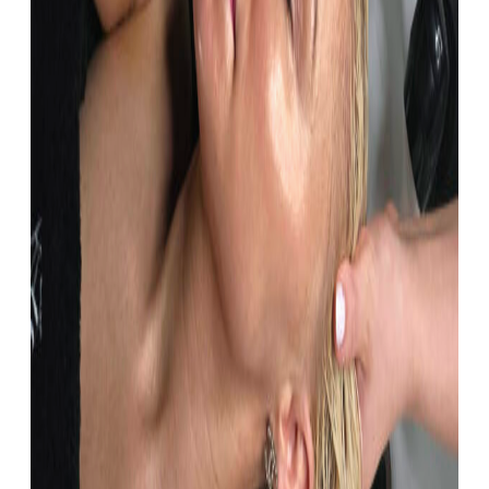
Hudanalyse
Hudbehandlinger
Microneedling
Hår
extension –
Hair talk
LaseMD
Frisør
Injeksjoner
Ameela
Rynkebehandling
Filler
HarmonyCa
Skinvive
JULÄINE™
Hårspa
Hårfornyning
Bryn og
vipper
Massasje
Fotterapi
Ultimate