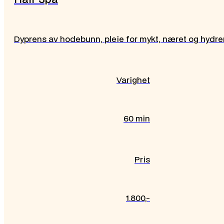
Dyprens av hodebunn, pleie for mykt, næret og hydre
Varighet
60 min
Pris
1.800,-