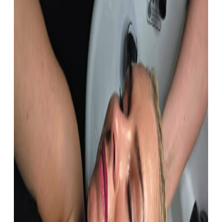
Bootcamp
med
Trine
Haltvik
50+
Bootcamp
5
Elements
Yoga
med
Monica
Yoga
med
Marieke
Medlemsvilkår
Kontakt
Om oss
Nettbutikk
Behandlinger
VISIA