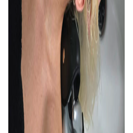
Glow
Bestill
konsultasjon
Exion
Jordmor &
Kvinnehelse
Treningssenter
Medlemskap
Bootcamp
med Trine
Haltvik
50+
Bootcamp
5 Elements
Yoga med
Monica
Yoga med
Marieke
Medlemsvilkår
Kontakt
Om oss
Nettbutikk