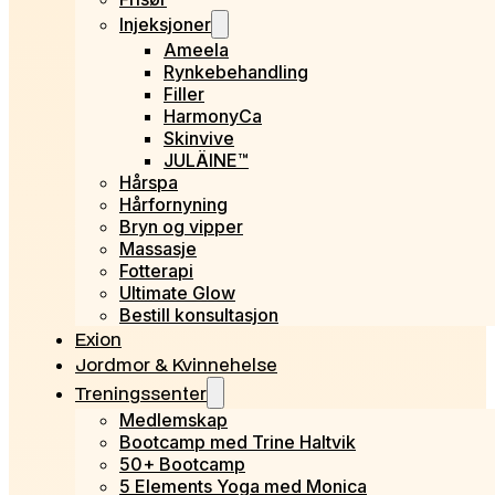
Injeksjoner
Ameela
Rynkebehandling
Filler
HarmonyCa
Skinvive
JULÄINE™
Hårspa
Hårfornyning
Bryn og vipper
Massasje
Fotterapi
Ultimate Glow
Bestill konsultasjon
Exion
Jordmor & Kvinnehelse
Treningssenter
Medlemskap
Bootcamp med Trine Haltvik
50+ Bootcamp
5 Elements Yoga med Monica