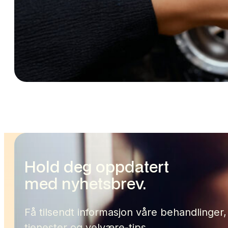
Hold deg oppdatert
med nyhetsbrev.
Få tilsendt informasjon våre behandlinger,
tjenester og velvære-tips.