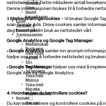
nettstedet vårt. Dette inkluderer antall besøken
Ultimate
Denne informasjonen brukes til å forbedre netts
Glow
Bestill
konsultasjon
3.
Markedsføringscookies
– Vi bruker Google Ta
Exion
som Google Ads. Disse cookies samler informasjo
Jordmor &
deg basert på din bruk av nettstedet vårt.
Kvinnehelse
Treningssenter
Google Analytics og Google Tag Manager:
Medlemskap
Bootcamp
•
Google Analytics
samler inn anonym informasjo
med Trine
hjelpe oss med å forbedre nettstedet og bruker
Haltvik
50+
•
Google Tag Manager
hjelper oss med å implem
Bootcamp
5 Elements
Google Ads og Google Analytics.
Yoga med
Monica
Yoga med
Marieke
4. Hvordan kan du kontrollere cookies?
Medlemsvilkår
Kontakt
Du kan administrere og kontrollere cookies på ne
Om oss