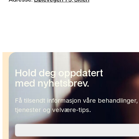
Hold deg oppdatert
med nyhetsbrev.
Få tilsendt informasjon våre behandlinger,
tjenester og velvære-tips.