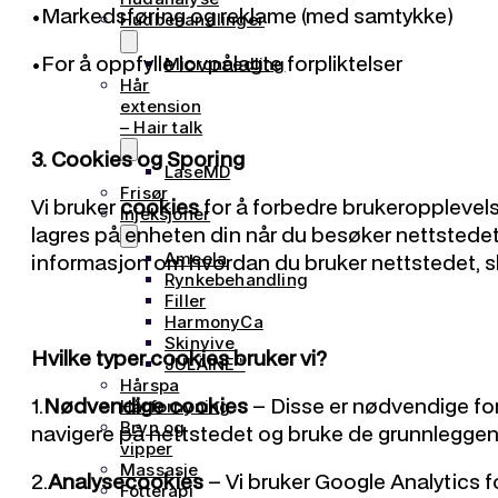
•Markedsføring og reklame (med samtykke)
Hudbehandlinger
•For å oppfylle lovpålagte forpliktelser
Microneedling
Hår
extension
– Hair talk
3. Cookies og Sporing
LaseMD
Frisør
Vi bruker
cookies
for å forbedre brukeropplevelse
Injeksjoner
lagres på enheten din når du besøker nettstedet 
informasjon om hvordan du bruker nettstedet, slik
Ameela
Rynkebehandling
Filler
HarmonyCa
Skinvive
Hvilke typer cookies bruker vi?
JULÄINE™
Hårspa
1.
Nødvendige cookies
– Disse er nødvendige for 
Hårfornyning
Bryn og
navigere på nettstedet og bruke de grunnlegge
vipper
Massasje
2.
Analysecookies
– Vi bruker Google Analytics 
Fotterapi