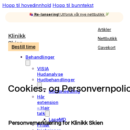
Hopp til hovedinnhold
Hopp til bunntekst
Re-lansering!
Utforsk vår nye nettbutikk
Artikler
Klinikk
Nettbutikk
Skien
Bestill time
Gavekort
Behandlinger
VISIA
Hudanalyse
Hudbehandlinger
Cookies- og Personvernpoli
Microneedling
Hår
extension
– Hair
talk
LaseMD
Personvernerklæring for Klinikk Skien
Frisør