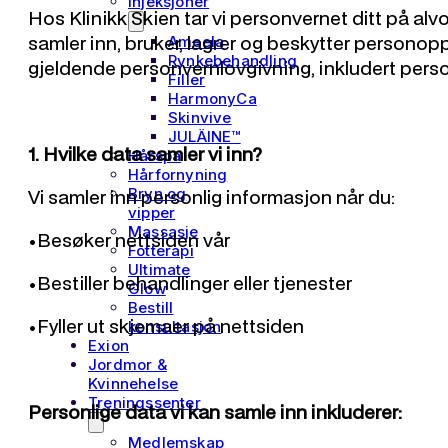
Injeksjoner
Hos Klinikk Skien tar vi personvernet ditt på al
samler inn, bruker, lagrer og beskytter personopp
Ameela
Rynkebehandling
gjeldende personvernlovgivning, inkludert pers
Filler
HarmonyCa
Skinvive
JULÄINE™
1. Hvilke data samler vi inn?
Hårspa
Hårfornyning
Vi samler inn personlig informasjon når du:
Bryn og
vipper
Massasje
•Besøker nettsiden vår
Fotterapi
Ultimate
•Bestiller behandlinger eller tjenester
Glow
Bestill
•Fyller ut skjemaer på nettsiden
konsultasjon
Exion
Jordmor &
Kvinnehelse
Treningssenter
Personlige data vi kan samle inn inkluderer:
Medlemskap