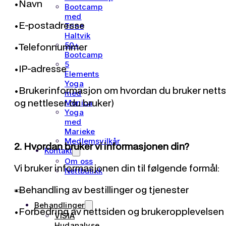
•Navn
Bootcamp
med
•E-postadresse
Trine
Haltvik
•Telefonnummer
50+
Bootcamp
5
•IP-adresse
Elements
Yoga
•Brukerinformasjon om hvordan du bruker nettsted
med
og nettleser du bruker)
Monica
Yoga
med
Marieke
Medlemsvilkår
2. Hvordan bruker vi informasjonen din?
Kontakt
Om oss
Vi bruker informasjonen din til følgende formål:
Nettbutikk
•Behandling av bestillinger og tjenester
Behandlinger
•Forbedring av nettsiden og brukeropplevelsen
VISIA
Hudanalyse