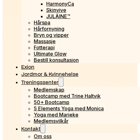
HarmonyCa
Skinvive
JULÄINE™
Hårspa
Hårfornyning
Bryn og vipper
Massasje
Fotterapi
Ultimate Glow
Bestill konsultasjon
Exion
Jordmor & Kvinnehelse
Treningssenter
Medlemskap
Bootcamp med Trine Haltvik
50+ Bootcamp
5 Elements Yoga med Monica
Yoga med Marieke
Medlemsvilkår
Kontakt
Om oss